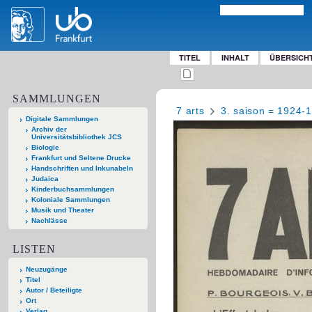
TITEL
INHALT
ÜBERSICH
SAMMLUNGEN
7 arts
3. saison = 1924-
Digitale Sammlungen
Archiv der
Universitätsbibliothek JCS
Biologie
Frankfurt und Seltene Drucke
Handschriften und Inkunabeln
Judaica
Kinderbuchsammlungen
Koloniale Sammlungen
Musik und Theater
Nachlässe
LISTEN
Neuzugänge
Titel
Autor / Beteiligte
Ort
Verlag