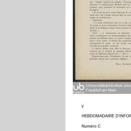
y
HEBDOMADAIRE
D
’
INFO
Numéro
C