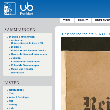
TITEL
INHALT
ÜBERSICH
SAMMLUNGEN
Reichsarbeitsblatt
6 (190
Digitale Sammlungen
Archiv der
Universitätsbibliothek JCS
Biologie
Frankfurt und Seltene Drucke
Handschriften und Inkunabeln
Judaica
Kinderbuchsammlungen
Koloniale Sammlungen
Musik und Theater
Nachlässe
LISTEN
Neuzugänge
Titel
Autor / Beteiligte
Ort
Verlag
Jahr