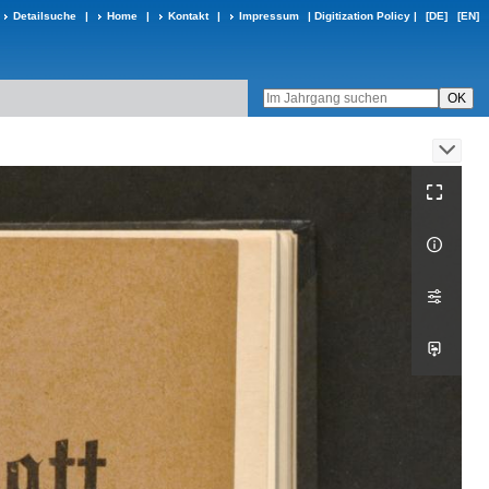
Detailsuche
|
Home
|
Kontakt
|
Impressum
|
Digitization Policy
|
[DE]
[EN]