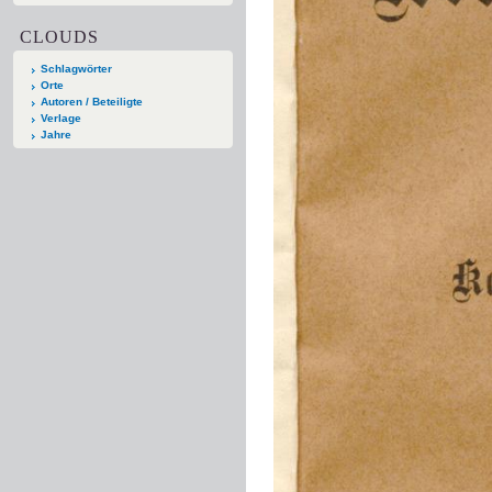
CLOUDS
Schlagwörter
Orte
Autoren / Beteiligte
Verlage
Jahre