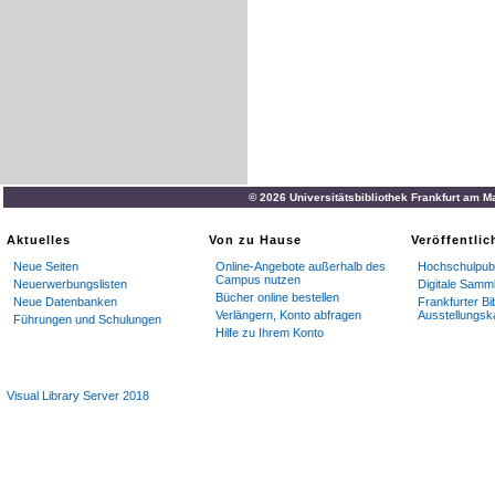
© 2026 Universitätsbibliothek Frankfurt am M
Aktuelles
Von zu Hause
Veröffentli
Neue Seiten
Online-Angebote außerhalb des
Hochschulpubl
Campus nutzen
Neuerwerbungslisten
Digitale Samm
Bücher online bestellen
Neue Datenbanken
Frankfurter Bi
Verlängern, Konto abfragen
Ausstellungsk
Führungen und Schulungen
Hilfe zu Ihrem Konto
Visual Library Server 2018