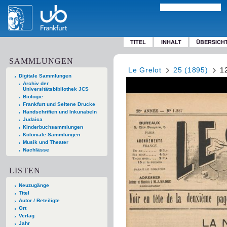
TITEL
INHALT
ÜBERSICH
SAMMLUNGEN
Le Grelot
25 (1895)
1
Digitale Sammlungen
Archiv der
Universitätsbibliothek JCS
Biologie
Frankfurt und Seltene Drucke
Handschriften und Inkunabeln
Judaica
Kinderbuchsammlungen
Koloniale Sammlungen
Musik und Theater
Nachlässe
LISTEN
Neuzugänge
Titel
Autor / Beteiligte
Ort
Verlag
Jahr