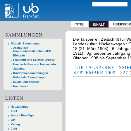
TITEL
ÜBERSICH
INHALT
SAMMLUNGEN
Die Talsperre : Zeitschrift für
Landeskultur. Hückeswagen : Ge
Digitale Sammlungen
Archiv der
18 (21. März 1904) ; 6. Jahrga
Universitätsbibliothek JCS
1911) : Jg. Siebenter Jahrgang
Biologie
Oktober 1908 bis September 1
Frankfurt und Seltene Drucke
Handschriften und Inkunabeln
DIE TALSPERRE
SIE
Judaica
SEPTEMBER 1909
27 
Kinderbuchsammlungen
Koloniale Sammlungen
Musik und Theater
Nachlässe
LISTEN
Neuzugänge
Titel
Autor / Beteiligte
Ort
Verlag
Jahr