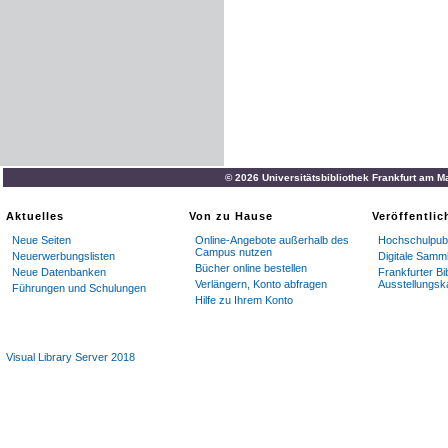
© 2026 Universitätsbibliothek Frankfurt am M
Aktuelles
Von zu Hause
Veröffentli
Neue Seiten
Online-Angebote außerhalb des
Hochschulpubl
Campus nutzen
Neuerwerbungslisten
Digitale Samm
Bücher online bestellen
Neue Datenbanken
Frankfurter Bi
Verlängern, Konto abfragen
Ausstellungsk
Führungen und Schulungen
Hilfe zu Ihrem Konto
Visual Library Server 2018