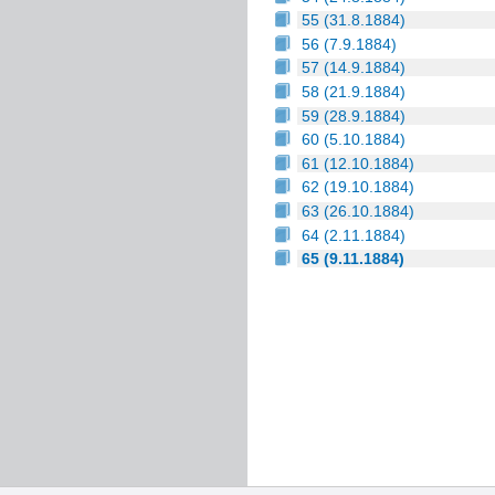
55 (31.8.1884)
56 (7.9.1884)
57 (14.9.1884)
58 (21.9.1884)
59 (28.9.1884)
60 (5.10.1884)
61 (12.10.1884)
62 (19.10.1884)
63 (26.10.1884)
64 (2.11.1884)
65 (9.11.1884)