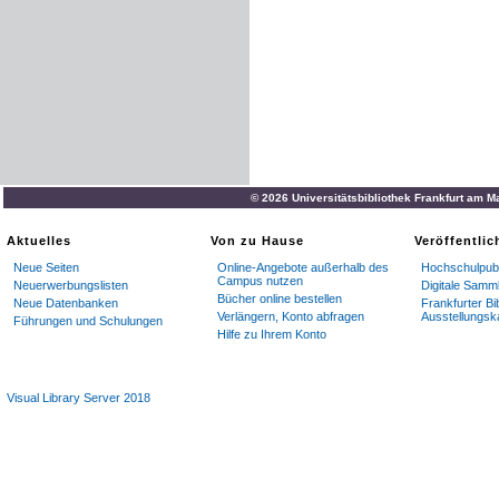
© 2026 Universitätsbibliothek Frankfurt am M
Aktuelles
Von zu Hause
Veröffentli
Neue Seiten
Online-Angebote außerhalb des
Hochschulpubl
Campus nutzen
Neuerwerbungslisten
Digitale Samm
Bücher online bestellen
Neue Datenbanken
Frankfurter Bi
Verlängern, Konto abfragen
Ausstellungsk
Führungen und Schulungen
Hilfe zu Ihrem Konto
Visual Library Server 2018