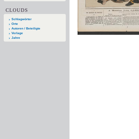
CLOUDS
Schlagwörter
Orte
Autoren / Beteiligte
Verlage
Jahre