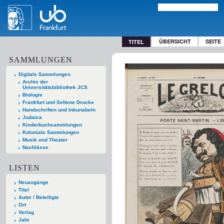
ÜBERSICHT
SEITE
TITEL
SAMMLUNGEN
Digitale Sammlungen
Archiv der
Universitätsbibliothek JCS
Biologie
Frankfurt und Seltene Drucke
Handschriften und Inkunabeln
Judaica
Kinderbuchsammlungen
Koloniale Sammlungen
Musik und Theater
Nachlässe
LISTEN
Neuzugänge
Titel
Autor / Beteiligte
Ort
Verlag
Jahr