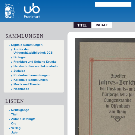
INHALT
TITEL
SAMMLUNGEN
Digitale Sammlungen
Archiv der
Universitätsbibliothek JCS
Biologie
Frankfurt und Seltene Drucke
Handschriften und Inkunabeln
Judaica
Kinderbuchsammlungen
Koloniale Sammlungen
Musik und Theater
Nachlässe
LISTEN
Neuzugänge
Titel
Autor / Beteiligte
Ort
Verlag
Jahr