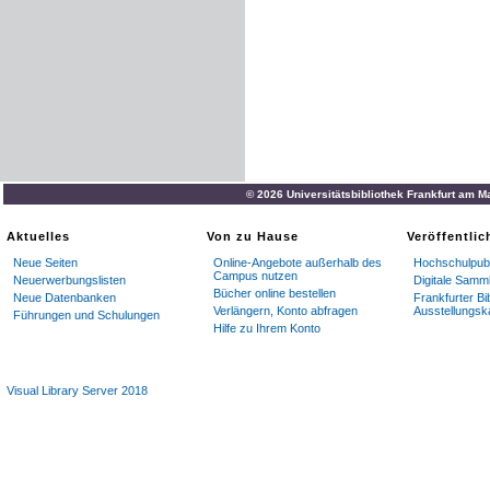
© 2026 Universitätsbibliothek Frankfurt am M
Aktuelles
Von zu Hause
Veröffentli
Neue Seiten
Online-Angebote außerhalb des
Hochschulpubl
Campus nutzen
Neuerwerbungslisten
Digitale Samm
Bücher online bestellen
Neue Datenbanken
Frankfurter Bi
Verlängern, Konto abfragen
Ausstellungsk
Führungen und Schulungen
Hilfe zu Ihrem Konto
Visual Library Server 2018