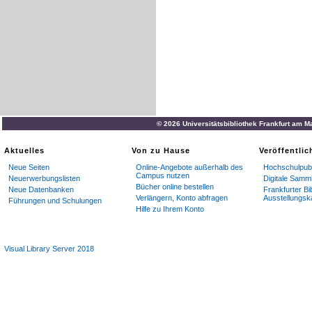
© 2026 Universitätsbibliothek Frankfurt am M
Aktuelles
Von zu Hause
Veröffentli
Neue Seiten
Online-Angebote außerhalb des
Hochschulpubl
Campus nutzen
Neuerwerbungslisten
Digitale Samm
Bücher online bestellen
Neue Datenbanken
Frankfurter Bi
Verlängern, Konto abfragen
Ausstellungsk
Führungen und Schulungen
Hilfe zu Ihrem Konto
Visual Library Server 2018