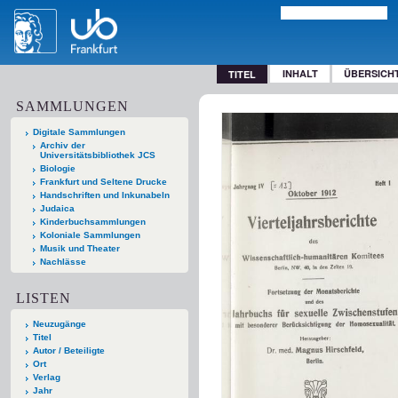
INHALT
ÜBERSICH
TITEL
SAMMLUNGEN
Digitale Sammlungen
Archiv der
Universitätsbibliothek JCS
Biologie
Frankfurt und Seltene Drucke
Handschriften und Inkunabeln
Judaica
Kinderbuchsammlungen
Koloniale Sammlungen
Musik und Theater
Nachlässe
LISTEN
Neuzugänge
Titel
Autor / Beteiligte
Ort
Verlag
Jahr