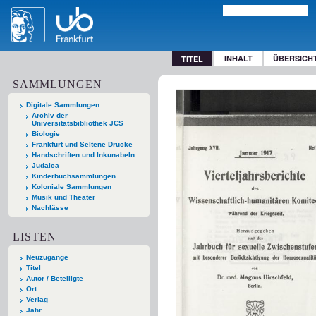
INHALT
ÜBERSICH
TITEL
SAMMLUNGEN
Digitale Sammlungen
Archiv der
Universitätsbibliothek JCS
Biologie
Frankfurt und Seltene Drucke
Handschriften und Inkunabeln
Judaica
Kinderbuchsammlungen
Koloniale Sammlungen
Musik und Theater
Nachlässe
LISTEN
Neuzugänge
Titel
Autor / Beteiligte
Ort
Verlag
Jahr