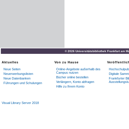
© 2026 Universitätsbibliothek Frankfurt am M
Aktuelles
Von zu Hause
Veröffentli
Neue Seiten
Online-Angebote außerhalb des
Hochschulpubl
Campus nutzen
Neuerwerbungslisten
Digitale Samm
Bücher online bestellen
Neue Datenbanken
Frankfurter Bi
Verlängern, Konto abfragen
Ausstellungsk
Führungen und Schulungen
Hilfe zu Ihrem Konto
Visual Library Server 2018