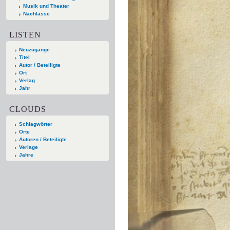
Musik und Theater
Nachlässe
LISTEN
Neuzugänge
Titel
Autor / Beteiligte
Ort
Verlag
Jahr
CLOUDS
Schlagwörter
Orte
Autoren / Beteiligte
Verlage
Jahre