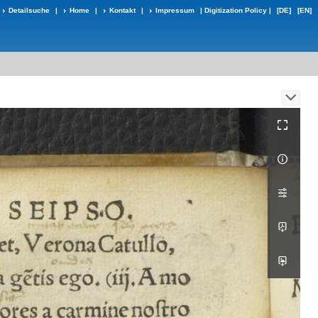
Detailsuche
|
Home
|
Kontakt
|
Impressum
|
Digitization Policy
|
[DE]
[EN]