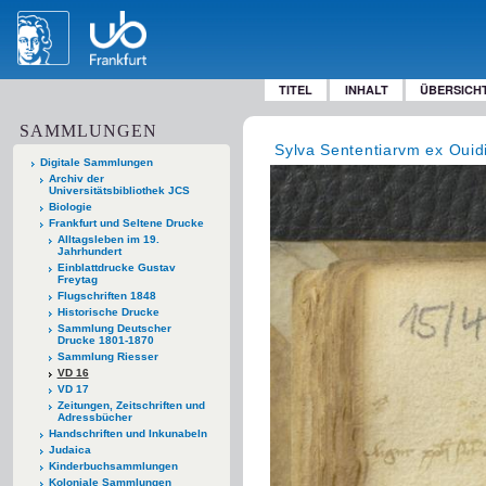
TITEL
INHALT
ÜBERSICH
SAMMLUNGEN
Sylva Sententiarvm ex Ouid
Digitale Sammlungen
Archiv der
Universitätsbibliothek JCS
Biologie
Frankfurt und Seltene Drucke
Alltagsleben im 19.
Jahrhundert
Einblattdrucke Gustav
Freytag
Flugschriften 1848
Historische Drucke
Sammlung Deutscher
Drucke 1801-1870
Sammlung Riesser
VD 16
VD 17
Zeitungen, Zeitschriften und
Adressbücher
Handschriften und Inkunabeln
Judaica
Kinderbuchsammlungen
Koloniale Sammlungen