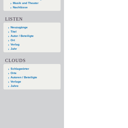
Musik und Theater
Nachlässe
LISTEN
Neuzugänge
Titel
Autor / Beteiligte
Ort
Verlag
Jahr
CLOUDS
Schlagwörter
Orte
Autoren / Beteiligte
Verlage
Jahre