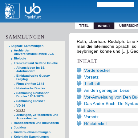
TITEL
ÜBERSICH
INHALT
SAMMLUNGEN
Roth, Eberhard Rudolph: Eine ku
man die lateinische Sprach, so 
Digitale Sammlungen
Archiv der
beybringen könne und [...]. Ge
Universitätsbibliothek JCS
Biologie
INHALT
Frankfurt und Seltene Drucke
Alltagsleben im 19.
Vorderdeckel
Jahrhundert
Einblattdrucke Gustav
Vorsatz
Freytag
Titelblatt
Flugschriften 1848
Historische Drucke
An den geneigten Leser
Sammlung Deutscher
Vor-Anweisung von Den Bu
Drucke 1801-1870
Sammlung Riesser
Das Ander Buch. De Syntax
VD 16
Index
VD 17
Zeitungen, Zeitschriften und
Vorsatz
Adressbücher
Rückdeckel
Handschriften und Inkunabeln
Judaica
Kinderbuchsammlungen
Koloniale Sammlungen