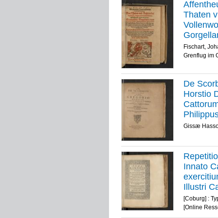
Affenthe
Thaten v
Vollenwo
Gorgella
Fürsten 
Fischart, Jo
Rabelais
Grenflug im 
lustig i
Elloposcl
De Scorb
Horstio 
Cattorum
Philippu
auditori
Gissæ Hassor
Repetiti
Innato C
exerciti
Illustri
... Resp
[Coburg] : T
Studioso
[Online Ress