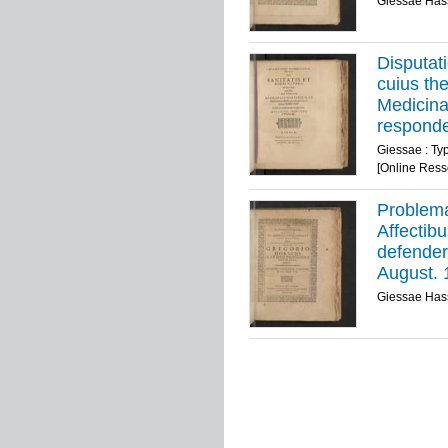
Giessae Hass
Disputat
cuius the
Medicina
responde
Giessae : Ty
[Online Ress
Problema
Affectib
defender
August. 
Giessae Hass