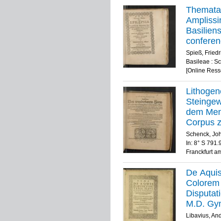
Themata 
Amplissi
Basilien
conferen
Spies Sl
Spieß, Friedr
Basileae : S
[Online Ress
Lithogen
Steingew
dem Mens
Corpus z
Leibsgli
Schenck, Jo
der gros
In: 8° S 791
Franckfurt a
durch ei
dero Coa
De Aquis 
in Latei
Colorem 
Hochgel
Disputat
Medicum, 
M.D. Gym
in die T
Responde
Libavius, An