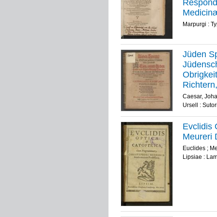
Responde
Medicin
Marpurgi : T
Jüden S
Jüdensch
Obrigkei
Richtern
ein Exem
Caesar, Joha
Rechtano
Ursell : Suto
Evclidis
Meureri 
Euclides
;
Me
Lipsiae : La