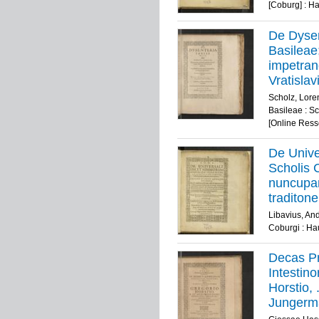
1609. Co
[Coburg] : H
De Dysen
Basileae
impetrand
Vratislav
Scholz, Lore
Basileae : S
[Online Ress
De Univ
Scholis 
nuncupan
traditon
Rabinoru
Libavius, An
Draconis 
Coburgi : Ha
sapienti
Producto
Decas P
Gymnasti
Intestin
Andrea L
Horstio,
Cal. Apri
Jungerman
29. Iulii