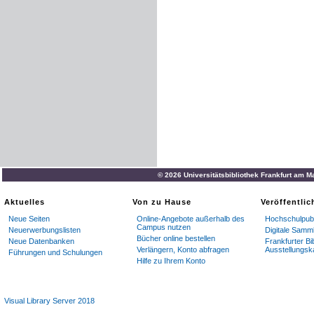
© 2026 Universitätsbibliothek Frankfurt am M
Aktuelles
Von zu Hause
Veröffentli
Neue Seiten
Online-Angebote außerhalb des
Hochschulpubl
Campus nutzen
Neuerwerbungslisten
Digitale Samm
Bücher online bestellen
Neue Datenbanken
Frankfurter Bi
Verlängern, Konto abfragen
Ausstellungsk
Führungen und Schulungen
Hilfe zu Ihrem Konto
Visual Library Server 2018