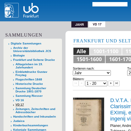
VD 17
JAHR
SAMMLUNGEN
FRANKFURT UND SEL
Digitale Sammlungen
Archiv der
Alle
1001-1100
1
Universitätsbibliothek JCS
Biologie
1501-1600
1601-17
Frankfurt und Seltene Drucke
Alltagsleben im 19.
Jahrhundert
Sortieren nach:
Tr
Einblattdrucke Gustav
Freytag
Blättern:
Flugschriften 1848
Historische Drucke
Sammlung Deutscher
Drucke 1801-1870
Sammlung Riesser
D.V.T.A. 
VD 16
VD 17
Clarissi
Zeitungen, Zeitschriften und
EXImij, e
Adressbücher
Handschriften und Inkunabeln
ingenij 
Judaica
Auditorio
Planer, Andr
Kinderbuchsammlungen
Koloniale Sammlungen
Tubingae : 