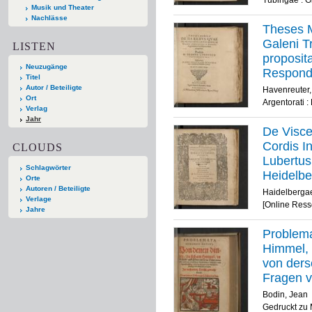
Musik und Theater
Nachlässe
Theses M
Galeni T
LISTEN
proposit
Neuzugänge
Responde
Titel
Philosoph
Autor / Beteiligte
Havenreuter
Ort
Argentorati :
Verlag
Jahr
De Visce
Cordis I
CLOUDS
Lubertus
Schlagwörter
Heidelber
Orte
evincend
Autoren / Beteiligte
Haidelbergae
Verlage
Jordan
[Online Ress
Jahre
Problema
Himmel, 
von ders
Fragen vn
verstend
Bodin, Jean
Lindaui
Gedruckt zu 