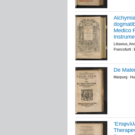
Alchymia
dogmatib
Medico P
Instrume
partim pl
Libavius, An
Francofurti :
De Mater
Marpurg : Hu
’Eπιφvλλ
Therapev