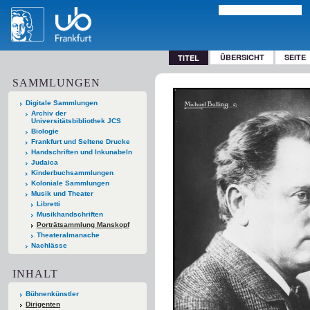
ÜBERSICHT
SEITE
TITEL
SAMMLUNGEN
Digitale Sammlungen
Archiv der
Universitätsbibliothek JCS
Biologie
Frankfurt und Seltene Drucke
Handschriften und Inkunabeln
Judaica
Kinderbuchsammlungen
Koloniale Sammlungen
Musik und Theater
Libretti
Musikhandschriften
Porträtsammlung Manskopf
Theateralmanache
Nachlässe
INHALT
Bühnenkünstler
Dirigenten