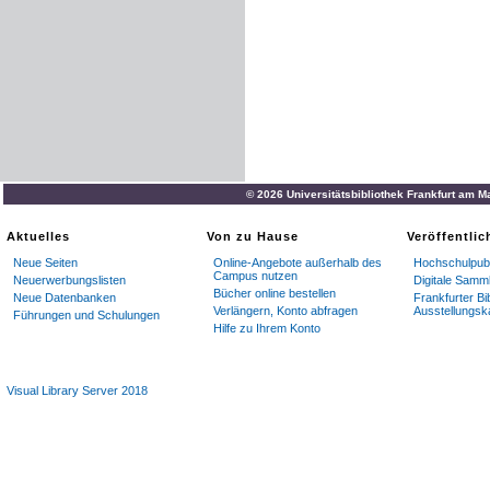
© 2026 Universitätsbibliothek Frankfurt am M
Aktuelles
Von zu Hause
Veröffentli
Neue Seiten
Online-Angebote außerhalb des
Hochschulpubl
Campus nutzen
Neuerwerbungslisten
Digitale Samm
Bücher online bestellen
Neue Datenbanken
Frankfurter Bi
Verlängern, Konto abfragen
Ausstellungsk
Führungen und Schulungen
Hilfe zu Ihrem Konto
Visual Library Server 2018